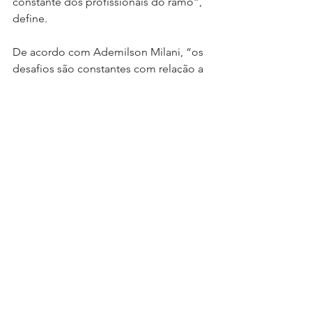
constante dos profissionais do ramo”, 
define.
De acordo com Ademilson Milani, “os 
desafios são constantes com relação a 
combater venda sem critério, entender 
melhor o e-commerce, por isso que o 
nosso setor precisa se fortalecer e 
crescer”, conclui, afirmando que o ano 
de 2024 promete ser um marco na 
trajetória da Acomac Curitiba e no 
segmento como um todo. 
A associação, alinhada com sua missão 
de fortalecimento e capacitação, 
reforça seu papel na construção de um 
setor de materiais de construção mais 
resiliente, inovador e preparado para 
os desafios futuros.