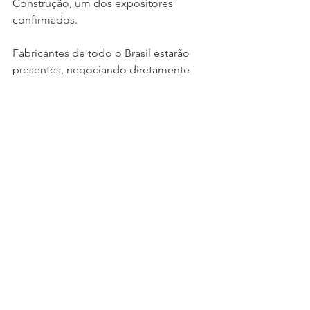
Construção, um dos expositores 
confirmados.
Fabricantes de todo o Brasil estarão 
presentes, negociando diretamente 
com lojistas do Sul do país. A entrada 
é gratuita para proprietários, gerentes 
e equipes de lojas, além dos 
participantes das indústrias expositoras.
“Estamos com grande procura nesta 
reta final. As empresas que ainda não 
confirmaram presença precisam se 
agilizar para garantir seu lugar. A 
ExpoMatcon cresce a cada edição e 
quem quer estar em evidência no 
setor, precisa estar aqui”, destaca 
Patrícia Bernardi, diretora executiva da 
Acomac Curitiba.