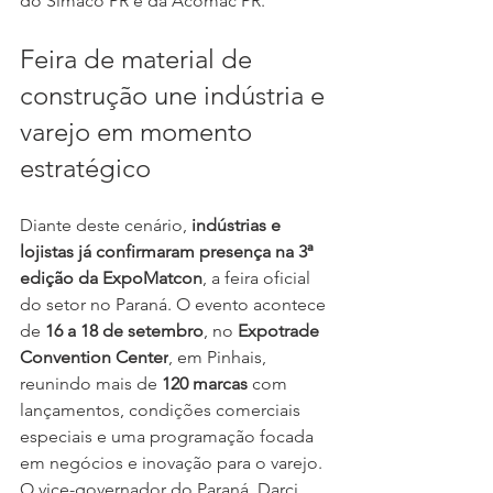
do Simaco PR e da Acomac PR.
Feira de material de 
construção une indústria e 
varejo em momento 
estratégico
D
iante deste cenário, 
indústrias e 
lojistas já confirmaram presença na 3ª 
edição da ExpoMatcon
, a feira oficial 
do setor no Paraná. O evento acontece 
de 
16 a 18 de setembro
, no 
Expotrade 
Convention Center
, em Pinhais, 
reunindo mais de 
120 marcas 
com 
lançamentos, condições comerciais 
especiais e uma programação focada 
em negócios e inovação para o varejo.
O vice-governador do Paraná, Darci 