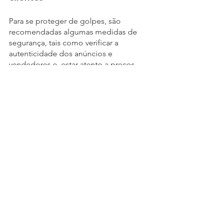
Para se proteger de golpes, são 
recomendadas algumas medidas de 
segurança, tais como verificar a 
autenticidade dos anúncios e 
vendedores e, estar atento a preços 
muito abaixo do mercado. Desconfie 
de solicitações de Pix para emails e/ou 
CPF, empresas utilizam o CNPJ para 
receber pagamentos em Pix e, se 
possível, prefira outra forma de 
negociação mais segura para a compra 
do produto.
Medidas de proteção para os 
lojistas
Lojistas de materiais de construção, 
para sua segurança exijam pagamento 